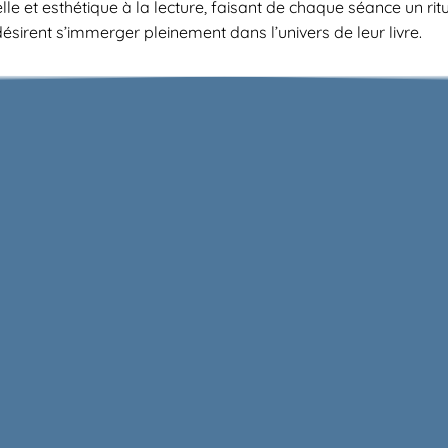
 et esthétique à la lecture, faisant de chaque séance un ritue
désirent s’immerger pleinement dans l’univers de leur livre.