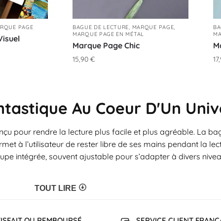
RQUE PAGE
BAGUE DE LECTURE
,
MARQUE PAGE
,
BA
MARQUE PAGE EN MÉTAL
MA
isuel
Marque Page Chic
M
15,90
€
17
ntastique Au Coeur D'Un Univ
u pour rendre la lecture plus facile et plus agréable. La bag
et à l’utilisateur de rester libre de ses mains pendant la le
upe intégrée, souvent ajustable pour s’adapter à divers niveau
TOUT LIRE
ISFAIT OU REMBOURSÉ
SERVICE CLIENT FRANÇ