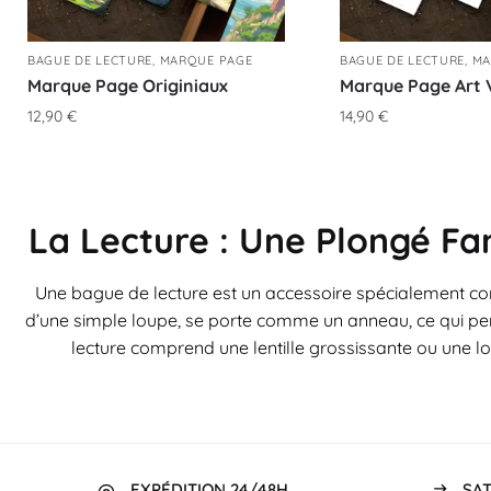
BAGUE DE LECTURE
,
MARQUE PAGE
BAGUE DE LECTURE
,
MA
Marque Page Originiaux
Marque Page Art V
12,90
€
14,90
€
La Lecture : Une Plongé Fa
Une bague de lecture est un accessoire spécialement conç
d’une simple loupe, se porte comme un anneau, ce qui perm
lecture comprend une lentille grossissante ou une lo
EXPÉDITION 24/48H
SAT