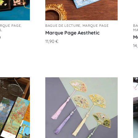
RQUE PAGE
,
BAGUE DE LECTURE
,
MARQUE PAGE
BA
L
MA
Marque Page Aesthetic
e
M
11,90
€
14